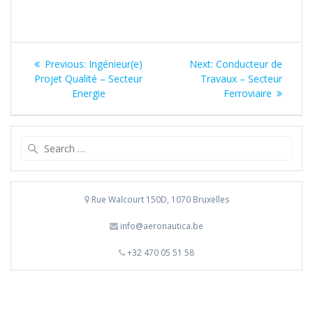
Navigation
Previous
Next
Previous:
Ingénieur(e)
Next:
Conducteur de
de
post:
post:
Projet Qualité – Secteur
Travaux – Secteur
Energie
Ferroviaire
l’article
Search
for:
Rue Walcourt 150D, 1070 Bruxelles
info@aeronautica.be
+32 470 05 51 58