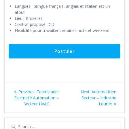
Langues : bilingue français, anglais et l’italien est un
atout
Lieu : Bruxelles
Contrat proposé : CDI
Flexibilité pour travailler certaines nuits et weekend
Navigation
Previous
Next
Previous:
Teamleader
Next:
Automaticien
de
post:
post:
Electricité Automation –
Secteur – Industrie
Secteur HVAC
Lourde
l’article
Search