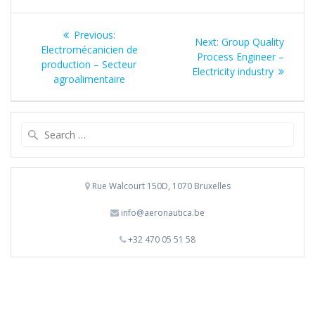
Navigation
Previous
Previous:
Next
Next:
Group Quality
de
post:
Electromécanicien de
post:
Process Engineer –
production – Secteur
Electricity industry
l’article
agroalimentaire
Search
for:
Rue Walcourt 150D, 1070 Bruxelles
info@aeronautica.be
+32 470 05 51 58