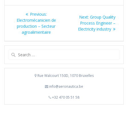
Post
Previous
Previous:
Next
Next:
Group Quality
navigation
post:
Electromécanicien de
post:
Process Engineer –
production – Secteur
Electricity industry
agroalimentaire
Search
for:
Rue Walcourt 150D, 1070 Bruxelles
info@aeronautica.be
+32 470 05 51 58