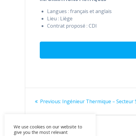
Langues : français et anglais
Lieu : Liège
Contrat proposé : CDI
Navigation
Previous
Previous:
Ingénieur Thermique – Secteur 
de
post:
l’article
We use cookies on our website to
give you the most relevant