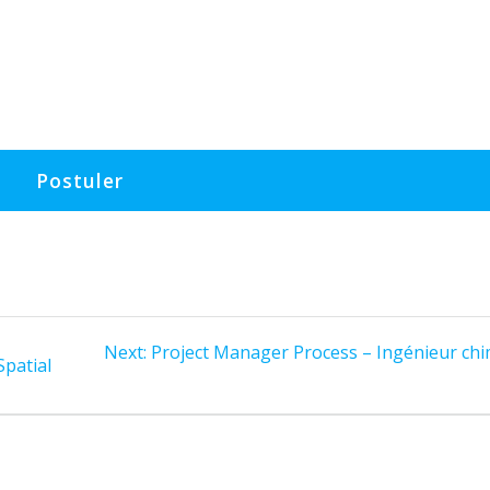
Next
Next:
Project Manager Process – Ingénieur chi
Spatial
post: