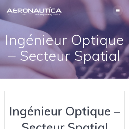
Skip
to
content
Ingénieur Optique
– Secteur Spatial
Ingénieur Optique –
Secteur Spatial