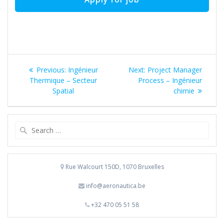
Post
Previous
Next
Previous:
Ingénieur
Next:
Project Manager
navigation
post:
post:
Thermique – Secteur
Process – Ingénieur
Spatial
chimie
Search
for:
Rue Walcourt 150D, 1070 Bruxelles
info@aeronautica.be
+32 470 05 51 58