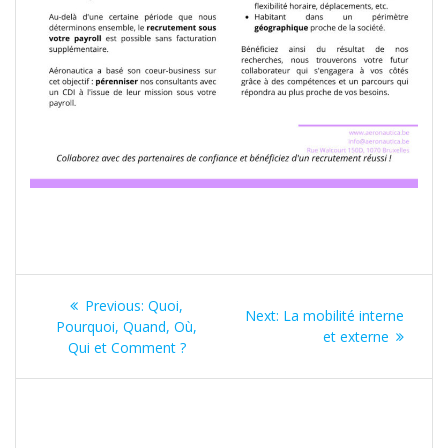
Navigation
Previous
Previous:
Quoi,
Next
Next:
La mobilité interne
de
post:
Pourquoi, Quand, Où,
post:
et externe
Qui et Comment ?
l’article