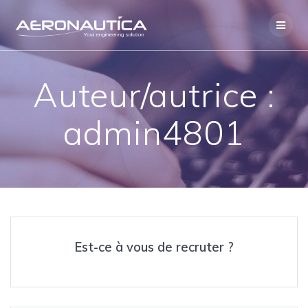
Skip
to
content
Auteur/autrice :
admin4801
Est-ce à vous de recruter ?