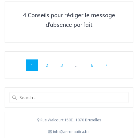
4 Conseils pour rédiger le message
d’absence parfait
Posts
Page
Page
Page
Page
1
2
3
…
6
navigation
Search
for:
Rue Walcourt 150D, 1070 Bruxelles
info@aeronautica.be