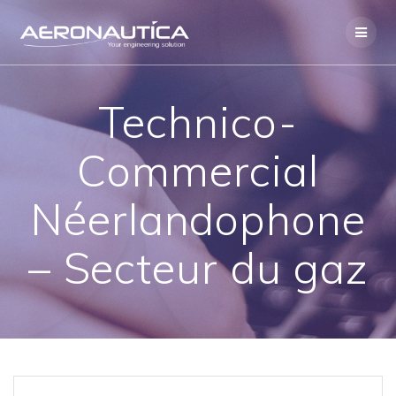
Skip
to
content
Technico-
Commercial
Néerlandophone
– Secteur du gaz