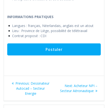
INFORMATIONS PRATIQUES
Langues : français, Néerlandais, anglais est un atout
Lieu : Province de Liège, possibilité de télétravail
Contrat proposé : CDI
Navigation
Previous
Previous:
Dessinateur
Next
Next:
Acheteur NPI –
de
post:
Autocad – Secteur
post:
Secteur Aéronautique
Energie
l’article