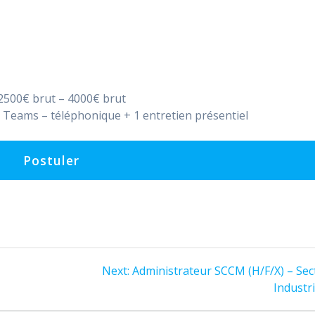
 2500€ brut – 4000€ brut
n Teams – téléphonique + 1 entretien présentiel
Next
Next:
Administrateur SCCM (H/F/X) – Sec
post:
Industri