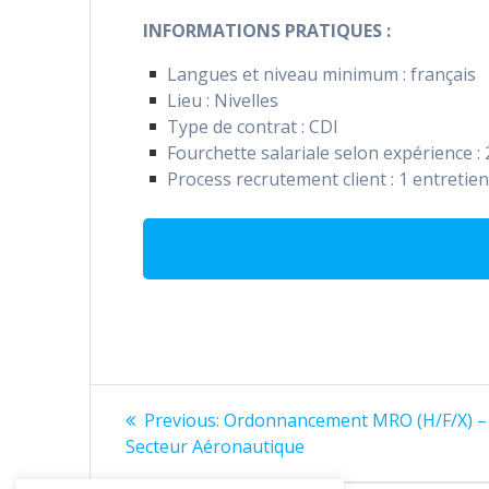
INFORMATIONS PRATIQUES :
Langues et niveau minimum : français
Lieu : Nivelles
Type de contrat : CDI
Fourchette salariale selon expérience :
Process recrutement client : 1 entretie
Navigation
Previous
Previous:
Ordonnancement MRO (H/F/X) –
post:
de
Secteur Aéronautique