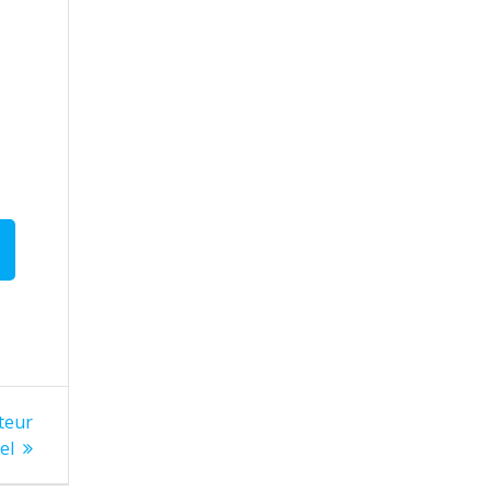
teur
el