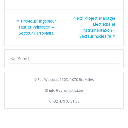
Navigation
Next
Next:
Project Manager
Previous
Previous:
Ingénieur
de
post:
Electricité et
post:
Test et Validation –
Instrumentation –
Secteur Ferroviaire
l’article
Secteur nucléaire
Search
for:
Rue Walcourt 150D, 1070 Bruxelles
info@aeronautica.be
+32 470 05 51 58