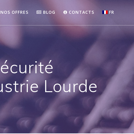
NOS OFFRES
BLOG
CONTACTS
FR
écurité
strie Lourde