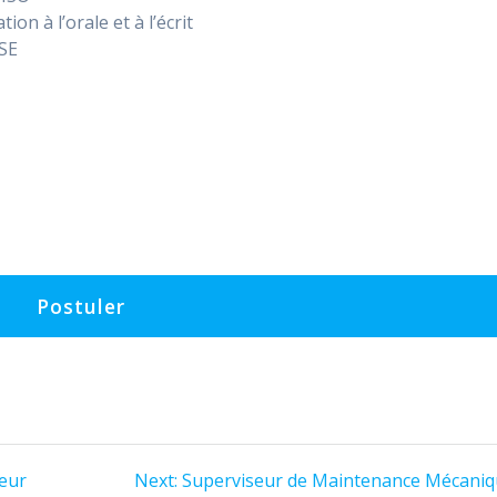
n à l’orale et à l’écrit
HSE
Next
teur
Next:
Superviseur de Maintenance Mécaniq