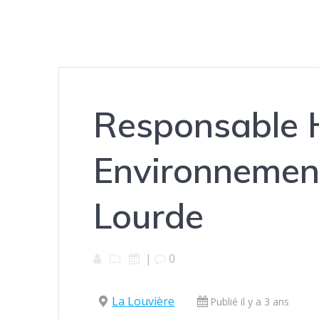
Responsable H
Environnement
Lourde
|
0
La Louvière
Publié il y a 3 ans