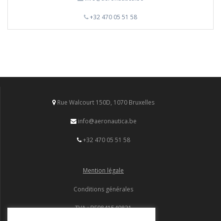
+32 470 05 51 58
Rue Walcourt 150D, 1070 Bruxelles
info@aeronautica.be
+32 470 05 51 58
Mention légale
Conditions générales
TVA : BE0841540821