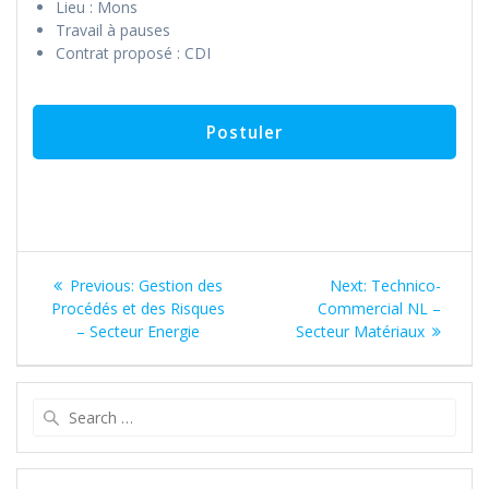
Lieu : Mons
Travail à pauses
Contrat proposé : CDI
Navigation
Previous
Next
Previous:
Gestion des
Next:
Technico-
de
post:
post:
Procédés et des Risques
Commercial NL –
– Secteur Energie
Secteur Matériaux
l’article
Search
for: