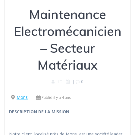
Maintenance
Electromécanicien
– Secteur
Matériaux
|
0
Mons
Publié il y a 4 ans
DESCRIPTION DE LA MISSION
Notre client, localisé près de Mons, est une société leader