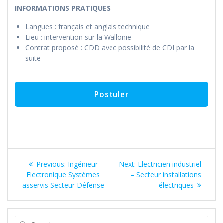
INFORMATIONS PRATIQUES
Langues : français et anglais technique
Lieu : intervention sur la Wallonie
Contrat proposé : CDD avec possibilité de CDI par la
suite
Navigation
Previous
Next
Previous:
Ingénieur
Next:
Electricien industriel
de
post:
post:
Electronique Systèmes
– Secteur installations
asservis Secteur Défense
électriques
l’article
Search