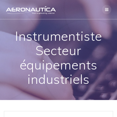
Skip
to
content
Instrumentiste
Secteur
équipements
industriels