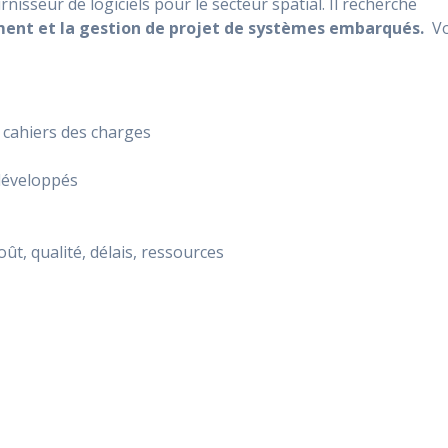
urnisseur de logiciels pour le secteur spatial. Il recherche
ment et la gestion de projet de systèmes embarqués.
V
t cahiers des charges
s développés
oût, qualité, délais, ressources