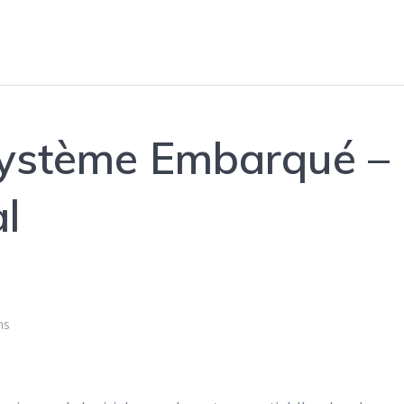
Système Embarqué –
l
ns