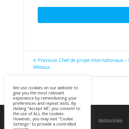
Navigation
Previous
Previous:
Chef de projet internationaux –
post:
de
Métaux
l’article
We use cookies on our website to
give you the most relevant
experience by remembering your
preferences and repeat visits. By
clicking “Accept All”, you consent to
the use of ALL the cookies.
However, you may visit "Cookie
Rue Walcourt 150D, 1070 Bruxelles
Mention légale
Settings" to provide a controlled