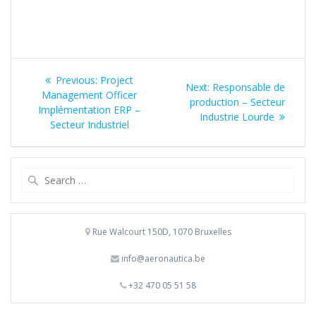
Navigation
Previous
Previous:
Project
Next
Next:
Responsable de
de
post:
Management Officer
post:
production – Secteur
Implémentation ERP –
Industrie Lourde
l’article
Secteur Industriel
Search
for:
Rue Walcourt 150D, 1070 Bruxelles
info@aeronautica.be
+32 470 05 51 58