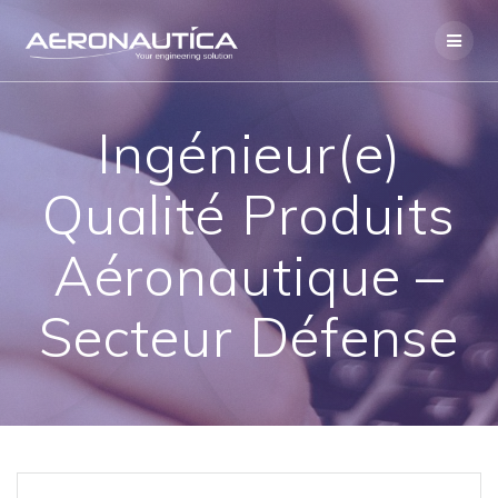
Skip
to
content
Ingénieur(e)
Qualité Produits
Aéronautique –
Secteur Défense