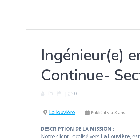
Ingénieur(e) e
Continue- Sec
|
0
La louvière
Publié il y a 3 ans
DESCRIPTION DE LA MISSION :
Notre client, localisé vers
La Louvière
, es