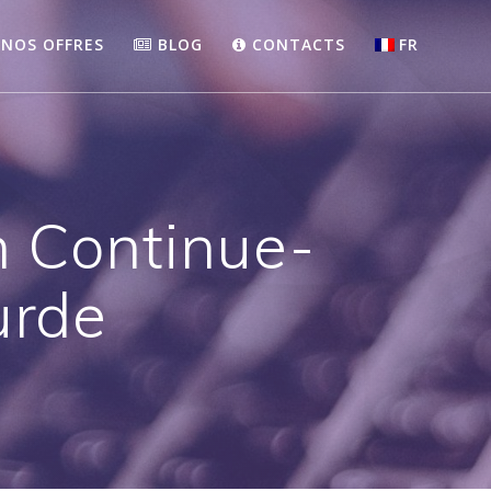
NOS OFFRES
BLOG
CONTACTS
FR
n Continue-
urde