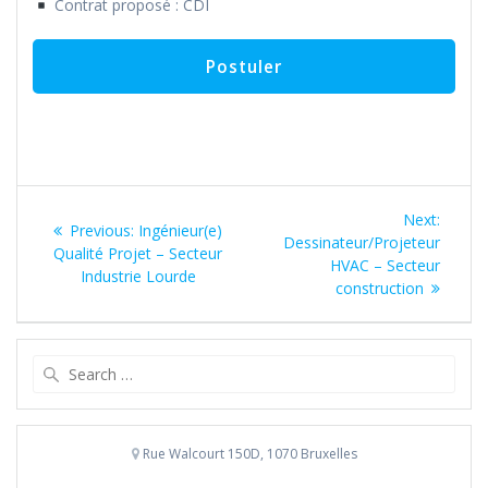
Contrat proposé : CDI
Navigation
Next
Next:
Previous
Previous:
Ingénieur(e)
de
post:
Dessinateur/Projeteur
post:
Qualité Projet – Secteur
HVAC – Secteur
Industrie Lourde
l’article
construction
Search
for:
Rue Walcourt 150D, 1070 Bruxelles