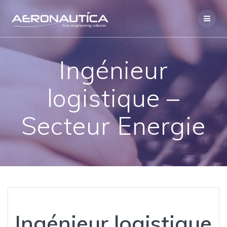
Skip
to
content
Ingénieur
logistique –
Secteur Energie
Ingénieur logistique