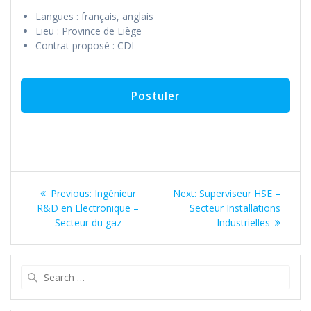
Langues : français, anglais
Lieu : Province de Liège
Contrat proposé : CDI
Navigation
Previous
Next
Previous:
Ingénieur
Next:
Superviseur HSE –
de
post:
post:
R&D en Electronique –
Secteur Installations
Secteur du gaz
Industrielles
l’article
Search
for: