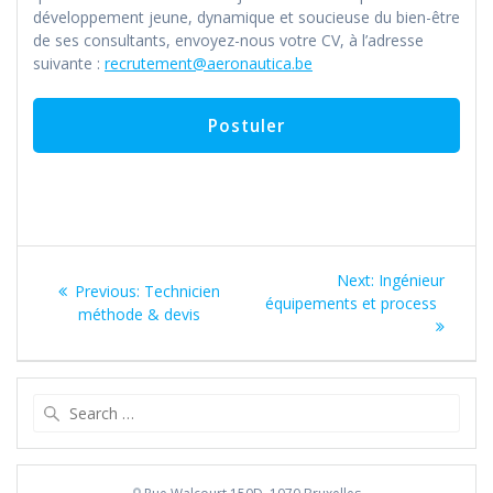
développement jeune, dynamique et soucieuse du bien-être
de ses consultants, envoyez-nous votre CV, à l’adresse
suivante :
recrutement@aeronautica.be
Navigation
Next
Next:
Ingénieur
Previous
Previous:
Technicien
de
post:
équipements et process
post:
méthode & devis
l’article
Search
for: