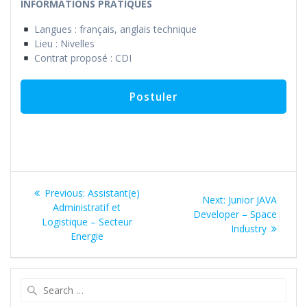
INFORMATIONS PRATIQUES
Langues : français, anglais technique
Lieu : Nivelles
Contrat proposé : CDI
Navigation
Previous
Previous:
Assistant(e)
Next
Next:
Junior JAVA
de
post:
Administratif et
post:
Developer – Space
Logistique – Secteur
Industry
l’article
Energie
Search
for: