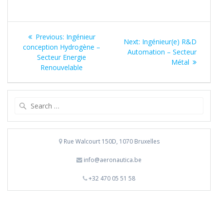
Navigation
Previous
Previous:
Ingénieur
Next
Next:
Ingénieur(e) R&D
de
post:
conception Hydrogène –
post:
Automation – Secteur
Secteur Energie
Métal
l’article
Renouvelable
Search
for:
Rue Walcourt 150D, 1070 Bruxelles
info@aeronautica.be
+32 470 05 51 58