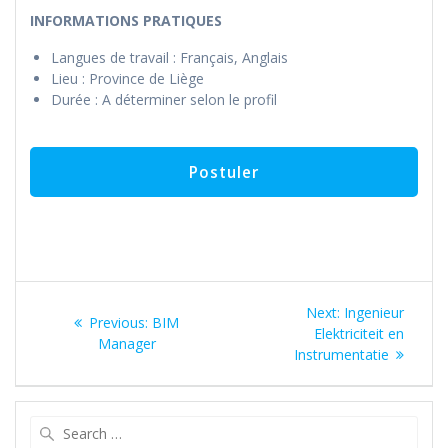
INFORMATIONS PRATIQUES
Langues de travail : Français, Anglais
Lieu : Province de Liège
Durée : A déterminer selon le profil
Navigation
Next
Next:
Ingenieur
Previous
Previous:
BIM
de
post:
Elektriciteit en
post:
Manager
Instrumentatie
l’article
Search
for: