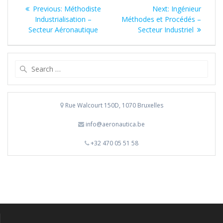
Navigation
Previous
Next
Previous:
Méthodiste
Next:
Ingénieur
de
post:
post:
Industrialisation –
Méthodes et Procédés –
Secteur Aéronautique
Secteur Industriel
l’article
Search
for:
Rue Walcourt 150D, 1070 Bruxelles
info@aeronautica.be
+32 470 05 51 58