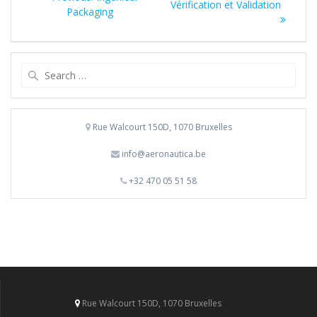
de
post:
Vérification et Validation
post:
Packaging
l’article
Search
for:
Rue Walcourt 150D, 1070 Bruxelles
info@aeronautica.be
+32 470 05 51 58
Rue Walcourt 150D, 1070 Bruxelles