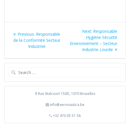
Bericht
Next
Next:
Responsable
Previous
Previous:
Responsable
navigatie
post:
Hygiène Sécurité
post:
de la Conformité Secteur
Environnement – Secteur
Industriel
Industrie Lourde
Search
for:
Rue Walcourt 150D, 1070 Bruxelles
info@aeronautica.be
+32 470 05 51 58