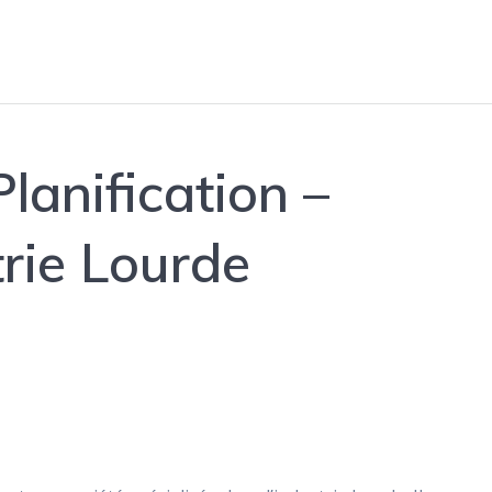
lanification –
trie Lourde