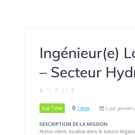
Ingénieur(e) L
– Secteur Hy
|
0
Full Time
Liège
3 jaar geleden 
DESCRIPTION DE LA MISSION
Notre client, localisé dans le bassin liége