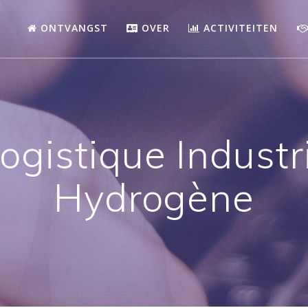
ONTVANGST
OVER
ACTIVITEITEN
ogistique Industr
Hydrogène