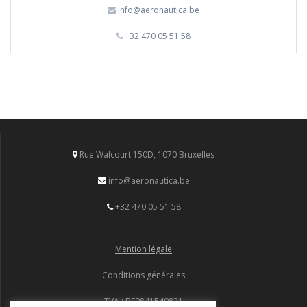
info@aeronautica.be
+32 470 05 51 58
Rue Walcourt 150D, 1070 Bruxelles
info@aeronautica.be
+32 470 05 51 58
Mention légale
Conditions générales
TVA : BE0841540821