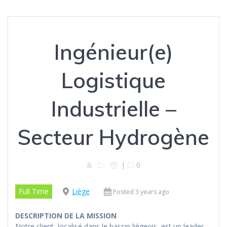
Ingénieur(e)
Logistique
Industrielle –
Secteur Hydrogène
|
0
Full Time
Liège
Posted 3 years ago
DESCRIPTION DE LA MISSION
Notre client, localisé dans le bassin liégeois, est un leader