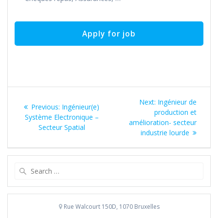
Post
Next
Next:
Ingénieur de
Previous
Previous:
Ingénieur(e)
navigation
post:
production et
post:
Système Electronique –
amélioration- secteur
Secteur Spatial
industrie lourde
Search
for:
Rue Walcourt 150D, 1070 Bruxelles