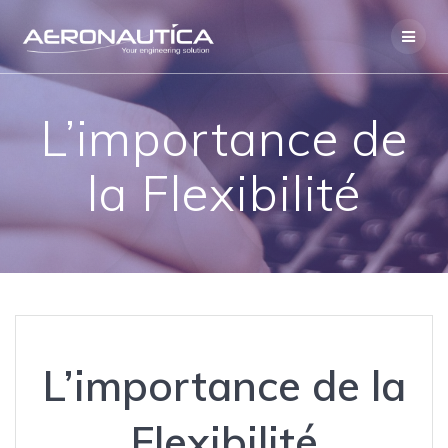
Skip
to
content
L’importance de
la Flexibilité
L’importance de la
Flexibilité