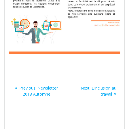
Navigation
Previous
Next
Previous:
Newsletter
Next:
L’inclusion au
de
post:
post:
2018 Automne
travail
l’article