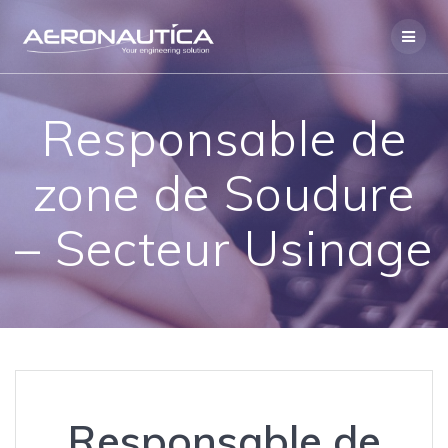
Skip
to
content
Responsable de
zone de Soudure
– Secteur Usinage
Responsable de