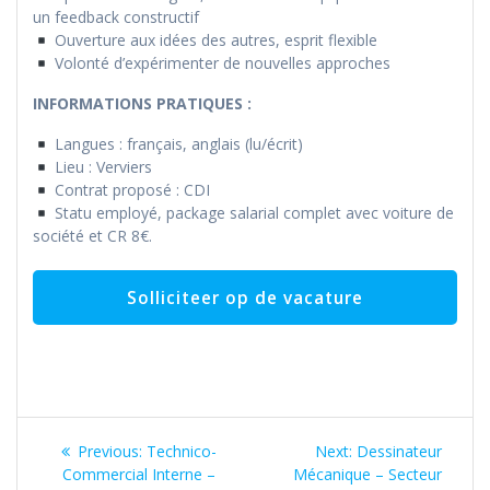
un feedback constructif
Ouverture aux idées des autres, esprit flexible
Volonté d’expérimenter de nouvelles approches
INFORMATIONS PRATIQUES :
Langues : français, anglais (lu/écrit)
Lieu : Verviers
Contrat proposé : CDI
Statu employé, package salarial complet avec voiture de
société et CR 8€.
Bericht
Previous
Next
Previous:
Technico-
Next:
Dessinateur
navigatie
post:
post:
Commercial Interne –
Mécanique – Secteur