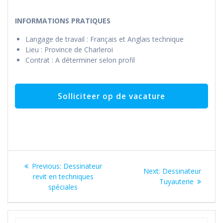
INFORMATIONS PRATIQUES
Langage de travail : Français et Anglais technique
Lieu : Province de Charleroi
Contrat : A déterminer selon profil
Bericht
Previous
Previous:
Dessinateur
Next
Next:
Dessinateur
navigatie
post:
revit en techniques
post:
Tuyauterie
spéciales
Search