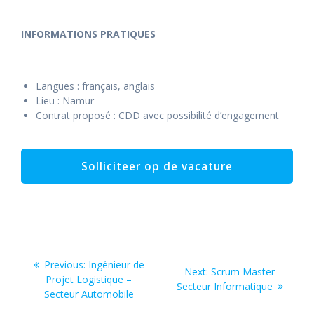
INFORMATIONS PRATIQUES
Langues : français, anglais
Lieu : Namur
Contrat proposé : CDD avec possibilité d’engagement
Bericht
Previous
Previous:
Ingénieur de
Next
Next:
Scrum Master –
navigatie
post:
Projet Logistique –
post:
Secteur Informatique
Secteur Automobile