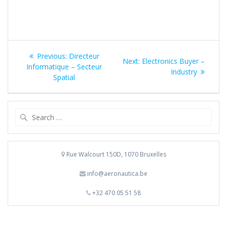
Bericht
Previous
Previous:
Directeur
Next
Next:
Electronics Buyer –
navigatie
post:
Informatique – Secteur
post:
Industry
Spatial
Search
for:
Rue Walcourt 150D, 1070 Bruxelles
info@aeronautica.be
+32 470 05 51 58