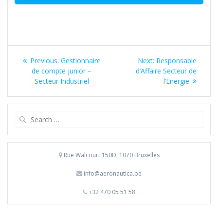
Bericht
Previous
Next
Previous:
Gestionnaire
Next:
Responsable
navigatie
post:
post:
de compte junior –
d’Affaire Secteur de
Secteur Industriel
l’Energie
Search
for:
Rue Walcourt 150D, 1070 Bruxelles
info@aeronautica.be
+32 470 05 51 58