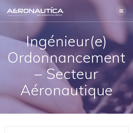
Skip
to
content
Ingénieur(e)
Ordonnancement
– Secteur
Aéronautique