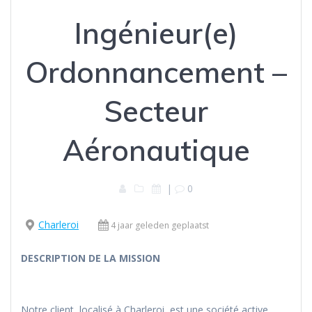
Ingénieur(e)
Ordonnancement –
Secteur
Aéronautique
|
0
Charleroi
4 jaar geleden geplaatst
DESCRIPTION DE LA MISSION
Notre client, localisé à Charleroi, est une société active