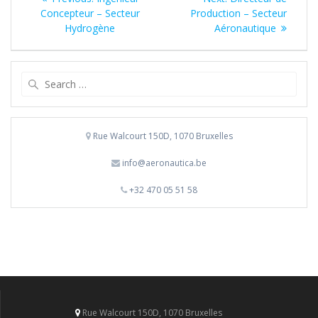
navigatie
post:
post:
Concepteur – Secteur
Production – Secteur
Hydrogène
Aéronautique
Search
for:
Rue Walcourt 150D, 1070 Bruxelles
info@aeronautica.be
+32 470 05 51 58
Rue Walcourt 150D, 1070 Bruxelles