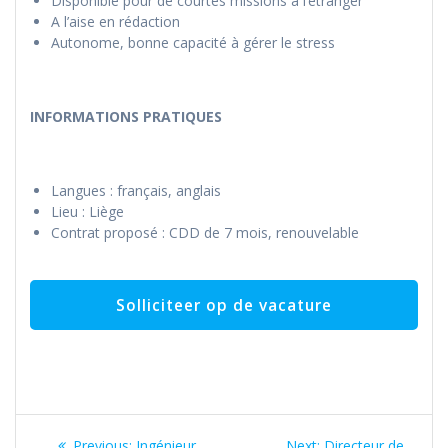
Disponible pour de courtes missions à l’étranger
A l’aise en rédaction
Autonome, bonne capacité à gérer le stress
INFORMATIONS PRATIQUES
Langues : français, anglais
Lieu : Liège
Contrat proposé : CDD de 7 mois, renouvelable
Bericht
Previous
Next
Previous:
Ingénieur
Next:
Directeur de