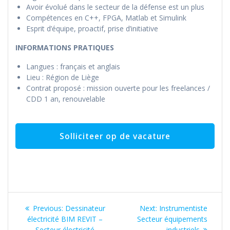
Avoir évolué dans le secteur de la défense est un plus
Compétences en C++, FPGA, Matlab et Simulink
Esprit d’équipe, proactif, prise d’initiative
INFORMATIONS PRATIQUES
Langues : français et anglais
Lieu : Région de Liège
Contrat proposé : mission ouverte pour les freelances /
CDD 1 an, renouvelable
Bericht
Previous
Next
Previous:
Dessinateur
Next:
Instrumentiste
navigatie
post:
post:
électricité BIM REVIT –
Secteur équipements
Secteur électricité
industriels