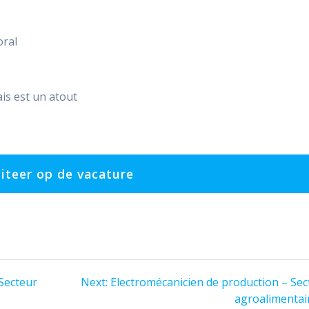
)
oral
ais est un atout
Next
Secteur
Next:
Electromécanicien de production – Sec
post:
agroalimentai