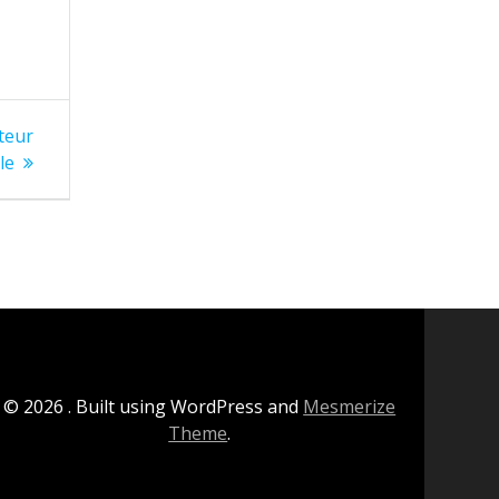
teur
le
© 2026 . Built using WordPress and
Mesmerize
Theme
.