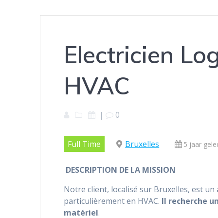
Electricien Log
HVAC
|
0
Full Time
Bruxelles
5 jaar gel
DESCRIPTION DE LA MISSION
Notre client, localisé sur Bruxelles, est u
particulièrement en HVAC.
Il recherche u
matériel
.