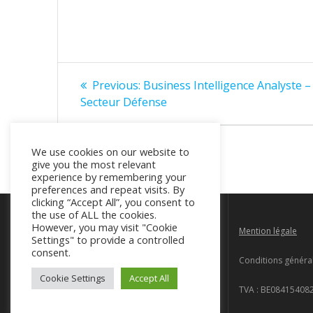
Bericht
Previous
Previous:
Business Intelligence Analyste –
post:
navigatie
Secteur Défense
We use cookies on our website to
give you the most relevant
experience by remembering your
preferences and repeat visits. By
clicking “Accept All”, you consent to
the use of ALL the cookies.
However, you may visit "Cookie
Rue Walcourt 150D, 1070 Bruxelles
Mention légale
Settings" to provide a controlled
consent.
info@aeronautica.be
Conditions généra
Cookie Settings
Accept All
+32 470 05 51 58
TVA : BE08415408