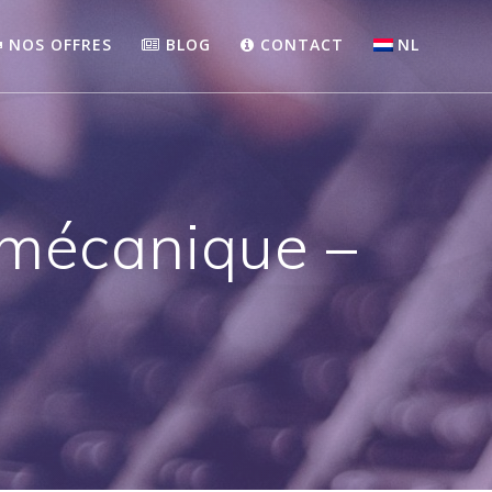
NOS OFFRES
BLOG
CONTACT
NL
-mécanique –
l