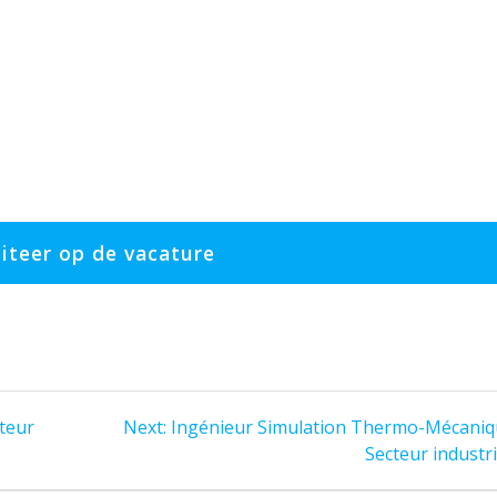
Next
cteur
Next:
Ingénieur Simulation Thermo-Mécaniq
post:
Secteur industri