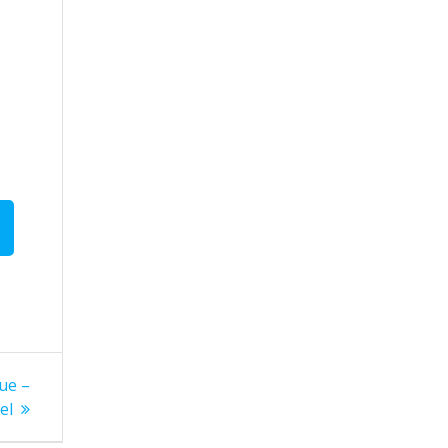
ue –
el