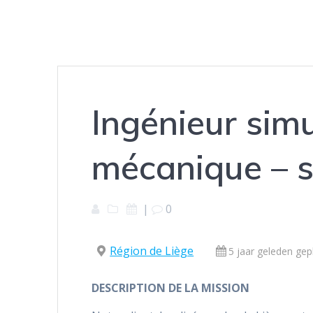
Ingénieur sim
mécanique – se
|
0
Région de Liège
5 jaar geleden gep
DESCRIPTION DE LA MISSION