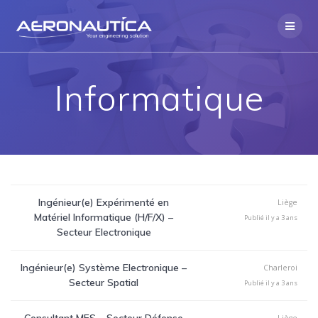
Skip
to
content
Informatique
Ingénieur(e) Expérimenté en
Liège
Matériel Informatique (H/F/X) –
Publié il y a 3 ans
Secteur Electronique
Ingénieur(e) Système Electronique –
Charleroi
Secteur Spatial
Publié il y a 3 ans