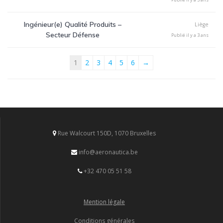
Ingénieur(e) Qualité Produits –
Liège
Secteur Défense
Publié il y a 3 ans
1
2
3
4
5
6
→
Rue Walcourt 150D, 1070 Bruxelles
info@aeronautica.be
+32 470 05 51 58
Mention légale
Conditions générales