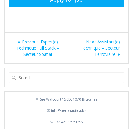
Post
Previous
Next
Previous:
Expert(e)
Next:
Assistant(e)
navigation
post:
post:
Technique Full Stack –
Technique – Secteur
Secteur Spatial
Ferroviaire
Search
for:
Rue Walcourt 150D, 1070 Bruxelles
info@aeronautica.be
+32 470 05 51 58