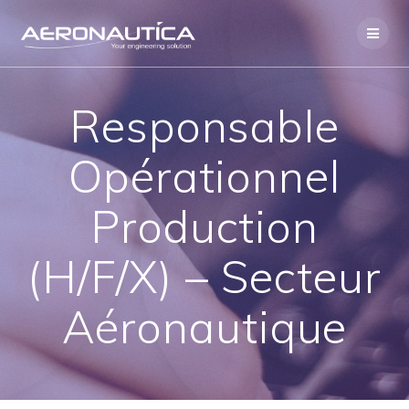
Skip
to
content
Responsable
Opérationnel
Production
(H/F/X) – Secteur
Aéronautique