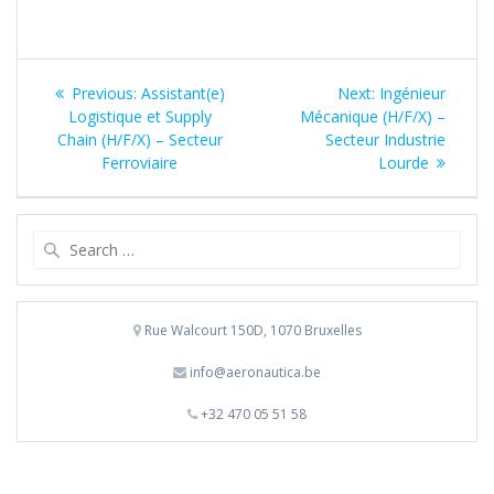
Post
Previous
Next
Previous:
Assistant(e)
Next:
Ingénieur
navigation
post:
post:
Logistique et Supply
Mécanique (H/F/X) –
Chain (H/F/X) – Secteur
Secteur Industrie
Ferroviaire
Lourde
Search
for:
Rue Walcourt 150D, 1070 Bruxelles
info@aeronautica.be
+32 470 05 51 58