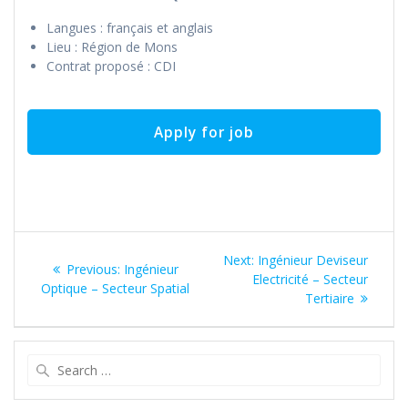
Langues : français et anglais
Lieu : Région de Mons
Contrat proposé : CDI
Post
Next
Next:
Ingénieur Deviseur
Previous
Previous:
Ingénieur
navigation
post:
Electricité – Secteur
post:
Optique – Secteur Spatial
Tertiaire
Search
for: