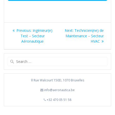
Post
Previous
Next
Previous:
Ingénieur(e)
Next:
Technicien(ne) de
navigation
post:
post:
Test – Secteur
Maintenance – Secteur
Aéronautique
HVAC
Search
for:
Rue Walcourt 150D, 1070 Bruxelles
info@aeronautica.be
+32 470 05 51 58