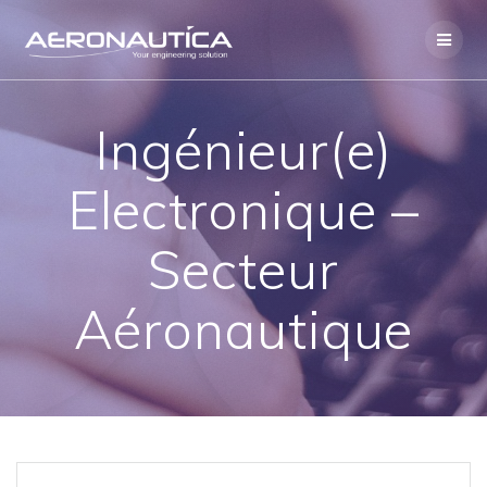
Skip
to
content
Ingénieur(e)
Electronique –
Secteur
Aéronautique