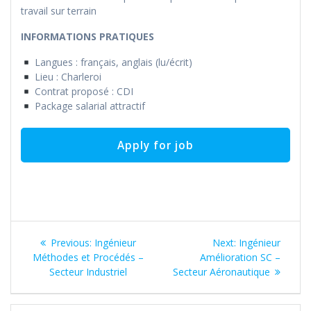
travail sur terrain
INFORMATIONS PRATIQUES
Langues : français, anglais (lu/écrit)
Lieu : Charleroi
Contrat proposé : CDI
Package salarial attractif
Post
Previous
Next
Previous:
Ingénieur
Next:
Ingénieur
navigation
post:
post:
Méthodes et Procédés –
Amélioration SC –
Secteur Industriel
Secteur Aéronautique