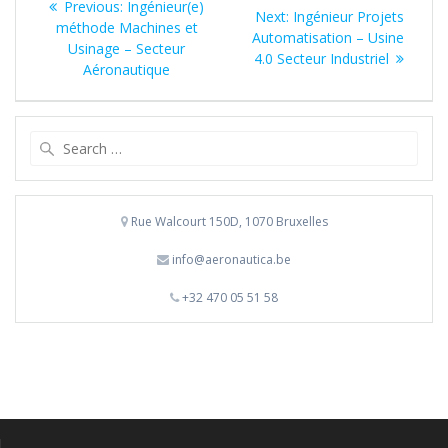
Previous
Previous:
Ingénieur(e)
Next
Next:
Ingénieur Projets
navigation
post:
méthode Machines et
post:
Automatisation – Usine
Usinage – Secteur
4.0 Secteur Industriel
Aéronautique
Search
for:
Rue Walcourt 150D, 1070 Bruxelles
info@aeronautica.be
+32 470 05 51 58