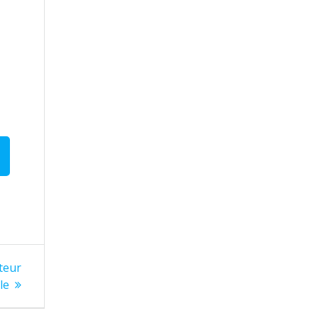
teur
le