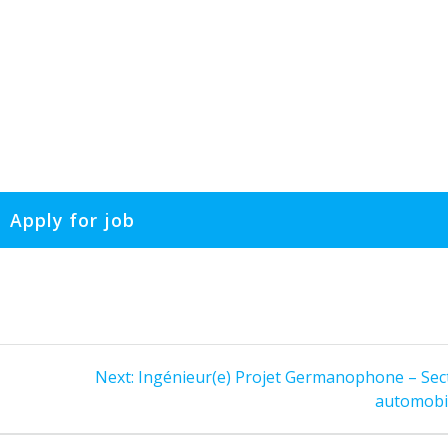
Next
Next:
Ingénieur(e) Projet Germanophone – Sec
post:
automobi